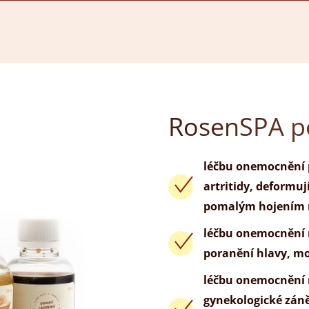
RosenSPA p
léčbu onemocnění 
artritidy, deformu
pomalým hojením 
léčbu onemocnění n
poranění hlavy, m
léčbu onemocnění 
gynekologické zán