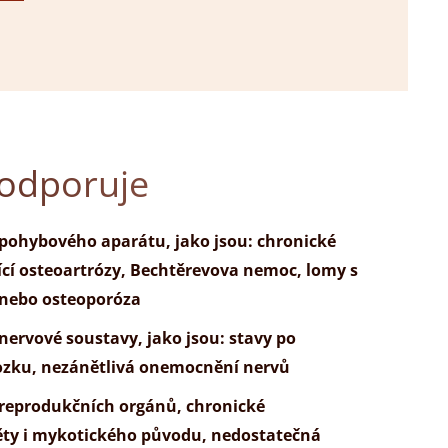
odporuje
pohybového aparátu, jako jsou: chronické
jící osteoartrózy, Bechtěrevova nemoc, lomy s
nebo osteoporóza
ervové soustavy, jako jsou: stavy po
ozku, nezánětlivá onemocnění nervů
reprodukčních orgánů, chronické
ěty i mykotického původu, nedostatečná