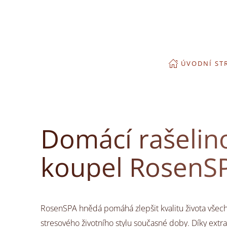
Přejít na hlavní obsah
ÚVODNÍ ST
Domácí rašelin
koupel RosenS
RosenSPA hnědá pomáhá zlepšit kvalitu života všech, 
stresového životního stylu současné doby. Díky extra