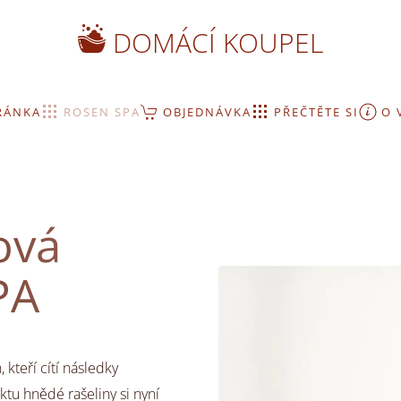
DOMÁCÍ KOUPEL
RÁNKA
ROSEN SPA
OBJEDNÁVKA
PŘEČTĚTE SI
O 
ová
PA
kteří cítí následky
ktu hnědé rašeliny si nyní