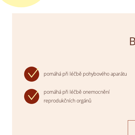
B
pomáhá při léčbě pohybového aparátu
pomáhá při léčbě onemocnění
reprodukčních orgánů