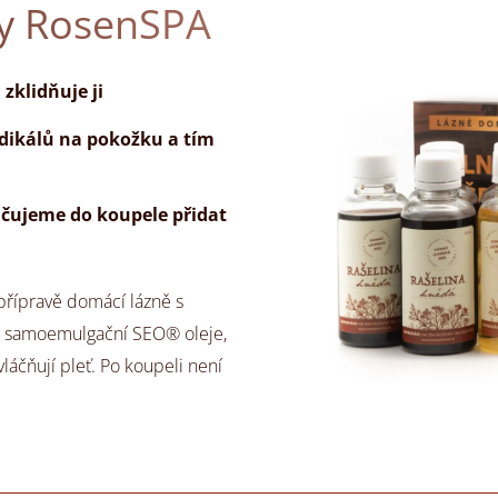
ky RosenSPA
zklidňuje ji
adikálů na pokožku a tím
čujeme do koupele přidat
řípravě domácí lázně s
u i samoemulgační SEO® oleje,
vláčňují pleť. Po koupeli není