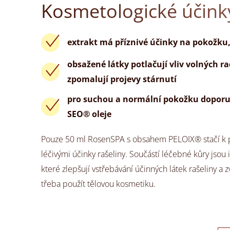
Kosmetologické účin
extrakt má příznivé účinky na pokožku, 
obsažené látky potlačují vliv volných r
zpomalují projevy stárnutí
pro suchou a normální pokožku doporu
SEO® oleje
Pouze 50 ml RosenSPA s obsahem PELOIX® stačí k p
léčivými účinky rašeliny. Součástí léčebné kůry jso
které zlepšují vstřebávání účinných látek rašeliny a z
třeba použít tělovou kosmetiku.