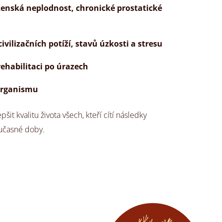
ženská neplodnost, chronické prostatické
ivilizačních potíží, stavů úzkosti a stresu
rehabilitaci po úrazech
 organismu
t kvalitu života všech, kteří cítí následky
oučasné doby.