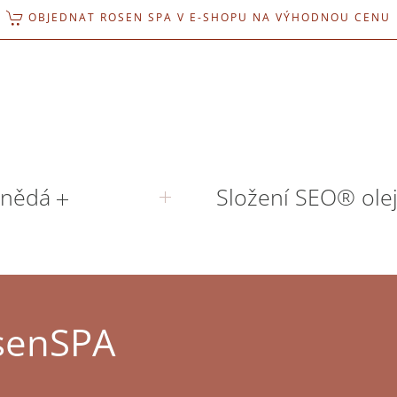
OBJEDNAT ROSEN SPA V E-SHOPU NA VÝHODNOU CENU
hnědá
Složení SEO® ole
osenSPA