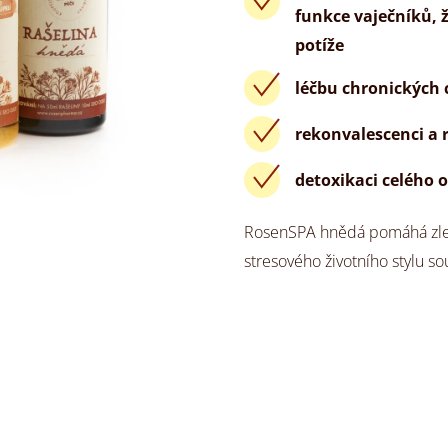
funkce vaječníků, 
potíže
léčbu chronických c
rekonvalescenci a 
detoxikaci celého
RosenSPA hnědá pomáhá zlepši
stresového životního stylu s